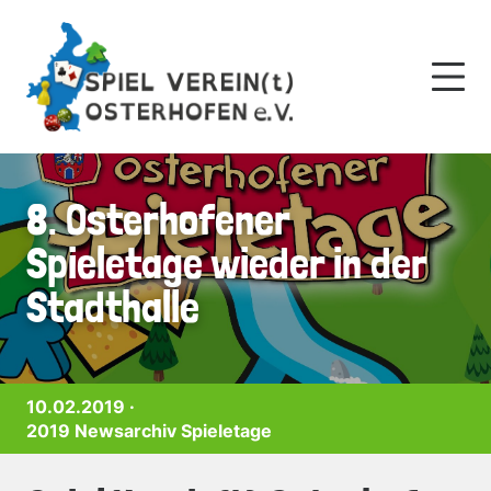
Skip
to
content
8. Osterhofener
Spieletage wieder in der
Stadthalle
10.02.2019 ·
2019
Newsarchiv
Spieletage