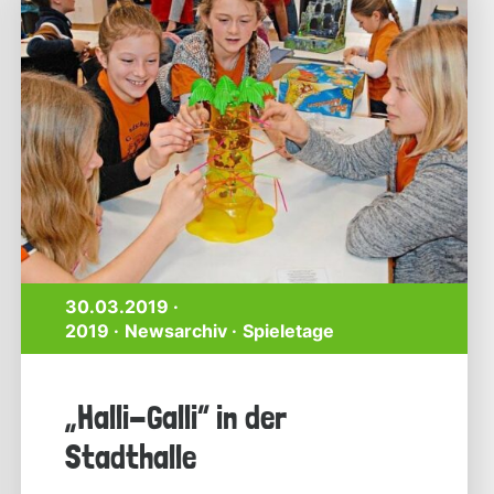
30.03.2019 ·
2019
Newsarchiv
Spieletage
„Halli-Galli“ in der
Stadthalle