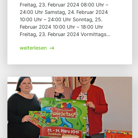
Freitag, 23. Februar 2024 08:00 Uhr –
24:00 Uhr Samstag, 24. Februar 2024
10:00 Uhr – 24:00 Uhr Sonntag, 25.
Februar 2024 10:00 Uhr – 18:00 Uhr
Freitag, 23. Februar 2024 Vormittags
Besuch der Schulklassen Erwachsenen-
weiterlesen
Turnier: CHALLENGERS! ab 19:00
Uhr(Spieleschule ab 18:30 Uhr) Samstag,
24. Februar 2024 Kinder-Turnier: Karak ab
15:00 Uhr(Spieleschule ab 14:30 Uhr) […]