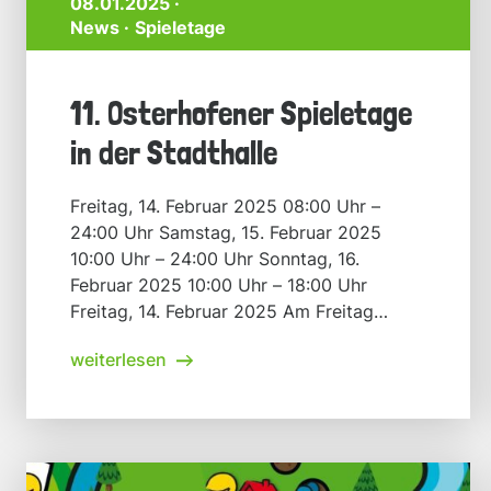
08.01.2025 ·
News
Spieletage
11. Osterhofener Spieletage
in der Stadthalle
Freitag, 14. Februar 2025 08:00 Uhr –
24:00 Uhr Samstag, 15. Februar 2025
10:00 Uhr – 24:00 Uhr Sonntag, 16.
Februar 2025 10:00 Uhr – 18:00 Uhr
Freitag, 14. Februar 2025 Am Freitag
eröffnen die Schulklassen der
weiterlesen
Grundschulen die Spieletage. Bis mittags
erwarten wir viele Kinder, die die
Stadthalle unsicher machen werden. Am
Abend gibt […]