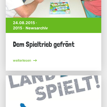
24.08.2015 ·
2015
Newsarchiv
Dem Spieltrieb gefrönt
weiterlesen