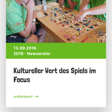
13.09.2016 ·
2016
Newsarchiv
Kultureller Wert des Spiels im
Focus
weiterlesen