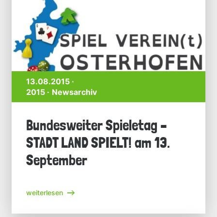
13.08.2015 ·
2015
Newsarchiv
Bundesweiter Spieletag –
STADT LAND SPIELT! am 13.
September
weiterlesen