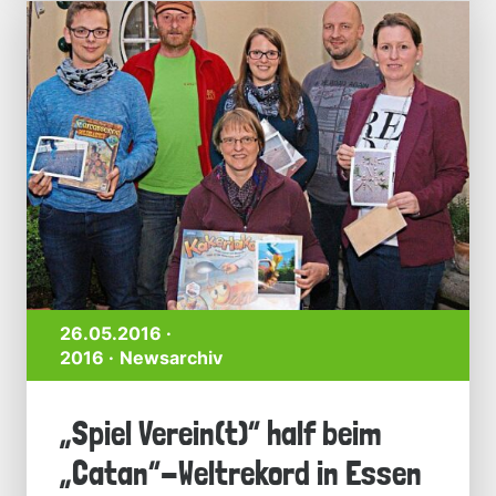
26.05.2016 ·
2016
Newsarchiv
„Spiel Verein(t)“ half beim
„Catan“-Weltrekord in Essen