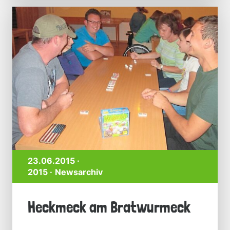
23.06.2015 ·
2015
Newsarchiv
Heckmeck am Bratwurmeck